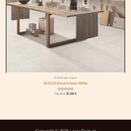
Επένδυση τοίχου
60X120 Arora Armani White
Rated
46,30
€
37,00
€
0
out
of
5