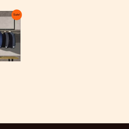
ent
Sale!
 €.