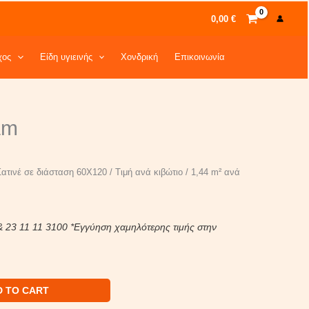
0,00
€
χος
Είδη υγιεινής
Χονδρική
Επικοινωνία
rent
am
ce
0 €.
τινέ σε διάσταση 60Χ120 / Τιμή ανά κιβώτιο / 1,44 m² ανά
& 23 11 11 3100 *Εγγύηση χαμηλότερης τιμής στην
D TO CART