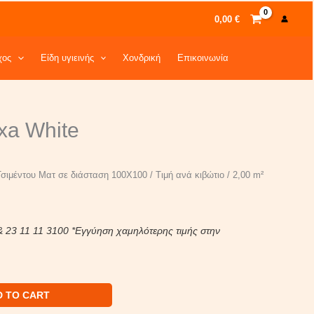
0,00
€
χος
Είδη υγιεινής
Χονδρική
Επικοινωνία
rrent
xa White
ice
,80 €.
ιμέντου Ματ σε διάσταση 100Χ100 / Τιμή ανά κιβώτιο / 2,00 m²
& 23 11 11 3100 *Εγγύηση χαμηλότερης τιμής στην
D TO CART