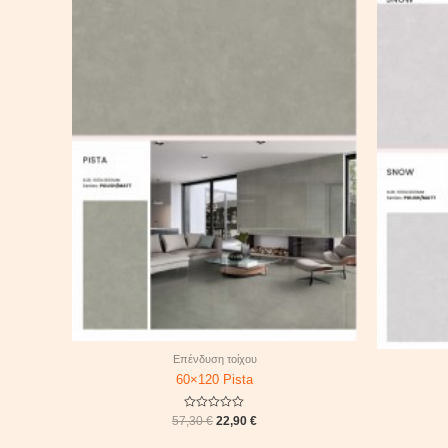
57,30 €.
22,90 €.
Επένδυση τοίχου
60×120 Pista
Rated
57,30
€
22,90
€
0
out