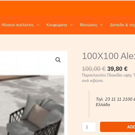
Ηλιακοί συλλέκτες
Κουφώματα
Μονώσεις
Δάπεδα & τοί
Original
Cu
100X100
100X100 Ale
price
pr
Alexa
was:
is:
White
100,00
€
39,80
€
100,00 €.
39
quantity
Πορσελανάτο Πλακίδιο υφής Τσ
ανά κιβώτιο.
Τηλ. 23 11 11 2100 
Ελλάδα
AD