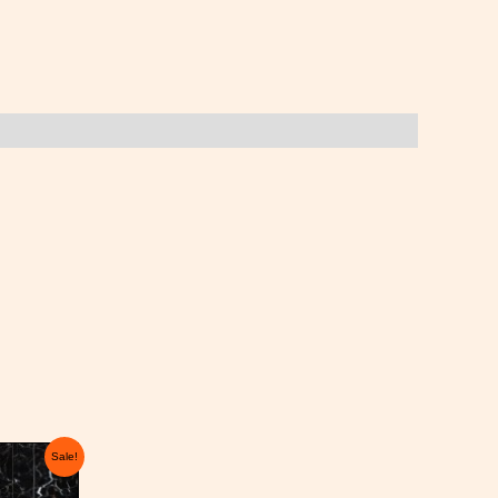
ent
Sale!