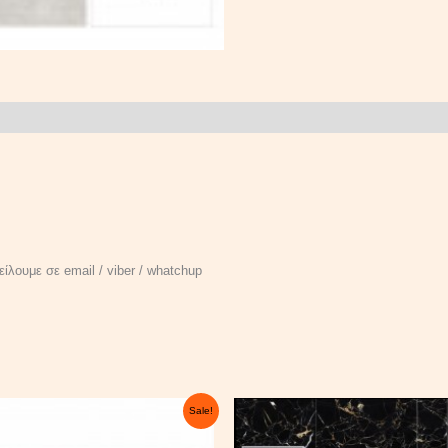
ίλουμε σε email / viber / whatchup
Original
Current
Original
Curr
Sale!
price
price
price
price
was:
is:
was:
is: