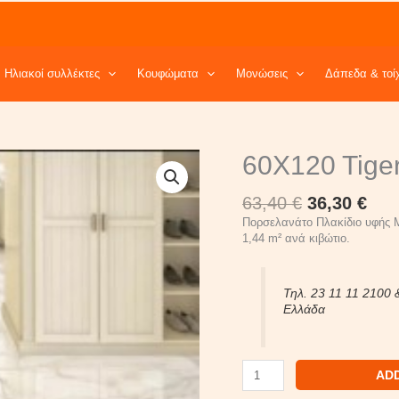
Ηλιακοί συλλέκτες
Κουφώματα
Μονώσεις
Δάπεδα & τοί
Original
Cur
60X120
60X120 Tige
price
pri
Tiger
was:
is:
Onyx
63,40
€
36,30
€
63,40 €.
36,3
quantity
Πορσελανάτο Πλακίδιο υφής Μ
1,44 m² ανά κιβώτιο.
Τηλ. 23 11 11 2100 
Ελλάδα
AD