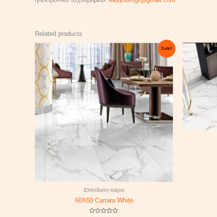
Related products
Original
Current
Sale!
price
price
was:
is:
39,60 €.
23,80 €.
Επένδυση τοίχου
60X60 Carrara White