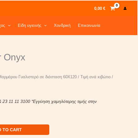
0,00
€
χος
Είδη υγιεινής
Χονδρική
Επικοινωνία
rent
r Onyx
ce
0 €.
αρμάρου Γυαλιστερό σε διάσταση 60Χ120 / Τιμή ανά κιβώτιο /
& 23 11 11 3100 *Εγγύηση χαμηλότερης τιμής στην
D TO CART