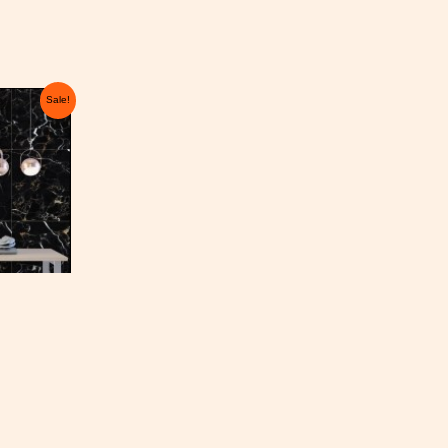
ent
Sale!
 €.