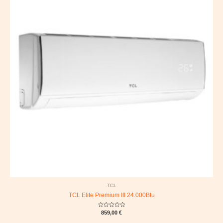
TCL
TCL Elite Premium III 24.000Btu
Rated
859,00
€
0
out