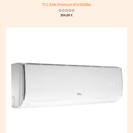
TCL Elite Premium III 9.000Btu
Rated
354,00
€
0
out
of
5