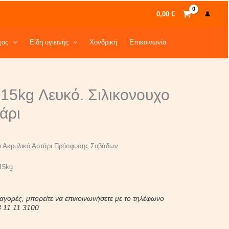
0,00
€
χος
Είδη υγιεινής
Χονδρική
Επικοινωνία
5kg Λευκό. Σιλικονουχο
άρι
χο Ακρυλικό Αστάρι Πρόσφυσης Σοβάδων
15kg
 αγορές, μπορείτε να επικοινωνήσετε με το τηλέφωνο
3 11 11 3100