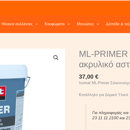
Ηλιακοί συλλέκτες
Κουφώματα
Μονώσεις
Δάπεδα & τοί
ML-
ML-PRIMER 1
PRIMER
15kg
ακρυλικό αστ
Λευκό.
Σιλικονουχο
37,00
€
ακρυλικό
αστάρι
Isomat ML-Primer Σιλικονού
quantity
Κατάλληλο για Δομικά Υλικά 
Για πληροφορίες και
23 11 11 2100 και 2