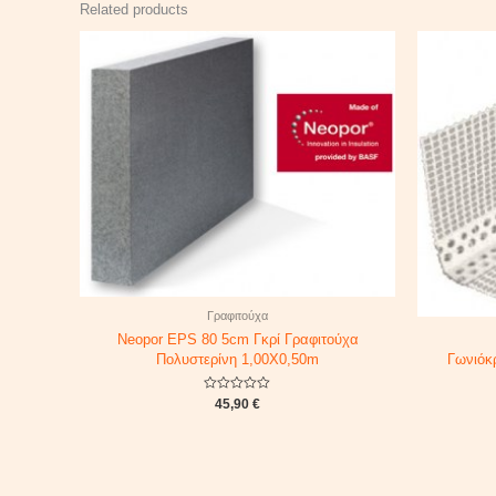
Related products
Γραφιτούχα
Neopor EPS 80 5cm Γκρί Γραφιτούχα
Πολυστερίνη 1,00X0,50m
Γωνιόκ
Rated
45,90
€
0
out
of
5