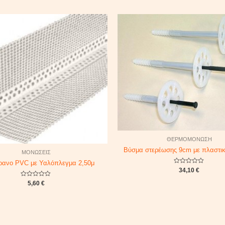
ΘΕΡΜΟΜΟΝΩΣΗ
Βύσμα στερέωσης 9cm με πλαστικ
ΜΟΝΩΣΕΙΣ
ρανο PVC με Υαλόπλεγμα 2,50μ
Rated
34,10
€
0
out
Rated
5,60
€
of
0
5
out
of
5