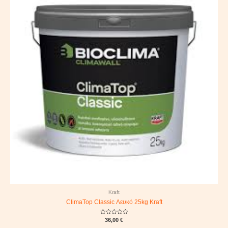
Kraft
ClimaTop Classic Λευκό 25kg Kraft
Rated
36,00
€
0