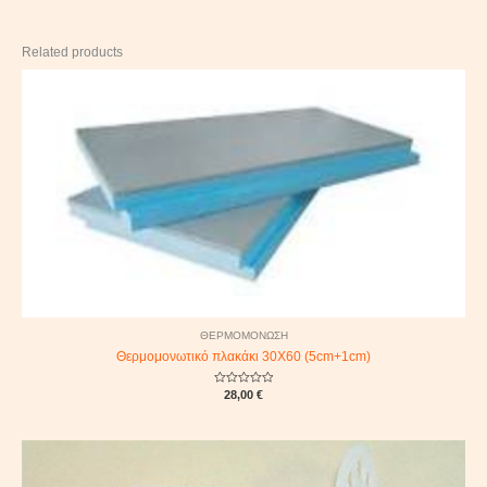
Related products
ΘΕΡΜΟΜΟΝΩΣΗ
Θερμομονωτικό πλακάκι 30Χ60 (5cm+1cm)
Rated
28,00
€
0
out
of
5