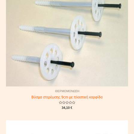
ΘΕΡΜΟΜΟΝΩΣΗ
Βύσμα στερέωσης 9cm με πλαστική καρφίδα
Rated
34,10
€
0
out
of
5