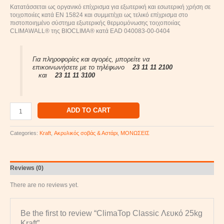
Κατατάσσεται ως οργανικό επίχρισμα για εξωτερική και εσωτερική χρήση σε
τοιχοποιίες κατά ΕΝ 15824 και συμμετέχει ως τελικό επίχρισμα στο
πιστοποιημένο σύστημα εξωτερικής θερμομόνωσης τοιχοποιίας
CLIMAWALL® της BIOCLIMA® κατά EAD 040083-00-0404
Για πληροφορίες και αγορές, μπορείτε να
επικοινωνήσετε με το τηλέφωνο
23 11 11 2100
και
23 11 11 3100
ADD TO CART
Categories:
Kraft
,
Ακρυλικός σοβάς & Αστάρι
,
ΜΟΝΩΣΕΙΣ
Reviews (0)
There are no reviews yet.
Be the first to review “ClimaTop Classic Λευκό 25kg
Kraft”