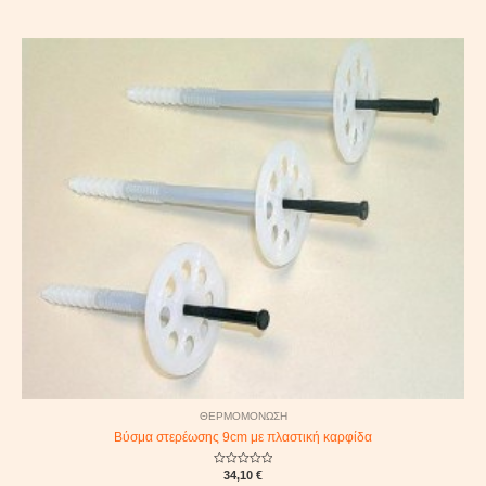
0
out
of
5
ΘΕΡΜΟΜΟΝΩΣΗ
Βύσμα στερέωσης 9cm με πλαστική καρφίδα
Rated
34,10
€
0