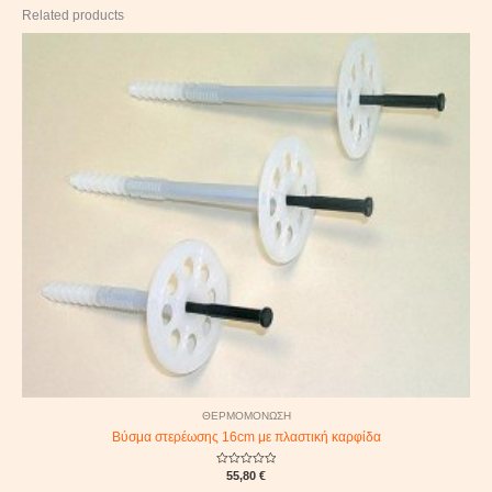
Related products
ΘΕΡΜΟΜΟΝΩΣΗ
Βύσμα στερέωσης 16cm με πλαστική καρφίδα
Rated
55,80
€
0