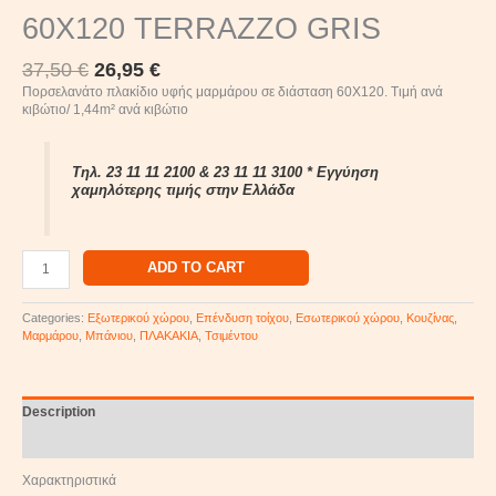
60X120 TERRAZZO GRIS
37,50
€
26,95
€
Πορσελανάτο πλακίδιο υφής μαρμάρου σε διάσταση 60Χ120. Τιμή ανά
κιβώτιο/ 1,44m² ανά κιβώτιο
Τηλ. 23 11 11 2100 & 23 11 11 3100 * Εγγύηση
χαμηλότερης τιμής στην Ελλάδα
ADD TO CART
Categories:
Εξωτερικού χώρου
,
Επένδυση τοίχου
,
Εσωτερικού χώρου
,
Κουζίνας
,
Μαρμάρου
,
Μπάνιου
,
ΠΛΑΚΑΚΙΑ
,
Τσιμέντου
Description
Reviews (0)
Χαρακτηριστικά