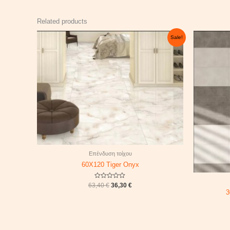
Related products
Original
Current
Sale!
price
price
was:
is:
63,40 €.
36,30 €.
Επένδυση τοίχου
60X120 Tiger Onyx
Rated
63,40
€
36,30
€
0
3
out
of
5