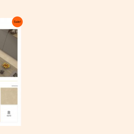
ent
Sale!
e
0 €.