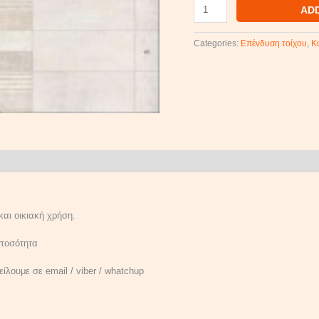
AD
Categories:
Επένδυση τοίχου
,
Κ
και οικιακή χρήση.
 ποσότητα
ίλουμε σε email / viber / whatchup