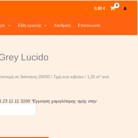
0,00
€
χος
Είδη υγιεινής
Χονδρική
Επικοινωνία
rent
Grey Lucido
ce
0 €.
ιστερή σε διάσταση 20Χ50 / Τιμή ανά κιβώτιο / 1,20 m² ανά
& 23 11 11 3100 *Εγγύηση χαμηλότερης τιμής στην