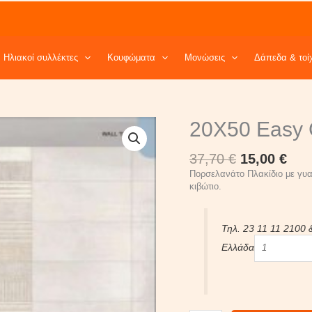
Ηλιακοί συλλέκτες
Κουφώματα
Μονώσεις
Δάπεδα & τοί
Original
Cur
20X50
20X50 Easy 
price
pri
Easy
was:
is:
Grey
37,70
€
15,00
€
37,70 €.
15,0
Lucido
quantity
Πορσελανάτο Πλακίδιο με γυαλ
κιβώτιο.
Τηλ. 23 11 11 2100 
Ελλάδα