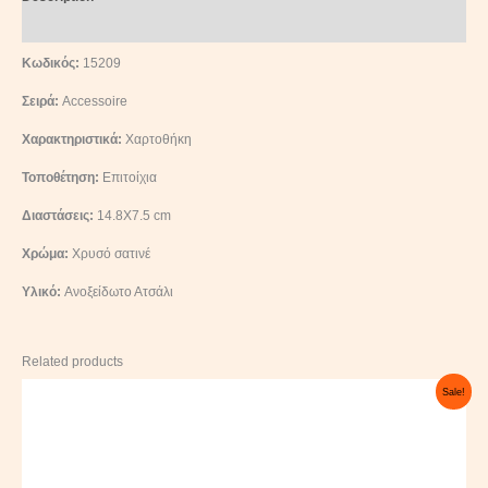
Reviews (0)
Κωδικός:
15209
Σειρά:
Accessoire
Χαρακτηριστικά:
Χαρτοθήκη
Τοποθέτηση:
Επιτοίχια
Διαστάσεις:
14.8X7.5 cm
Χρώμα:
Χρυσό σατινέ
Υλικό:
Ανοξείδωτο Ατσάλι
Related products
Original
Current
Sale!
price
price
was:
is:
40,00 €.
36,00 €.