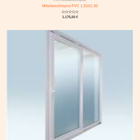
Μπαλκονόπορτα PVC 1,50Χ2,30
Rated
1.175,50
€
0
out
of
5