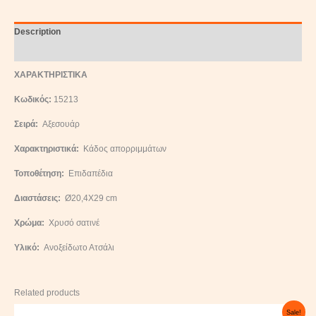
Description
Reviews (0)
ΧΑΡΑΚΤΗΡΙΣΤΙΚΑ
Κωδικός:
15213
Σειρά:
Αξεσουάρ
Χαρακτηριστικά:
Κάδος απορριμμάτων
Τοποθέτηση:
Επιδαπέδια
Διαστάσεις:
Ø20,4Χ29 cm
Χρώμα:
Χρυσό σατινέ
Υλικό:
Ανοξείδωτο Ατσάλι
Related products
Original
Current
Sale!