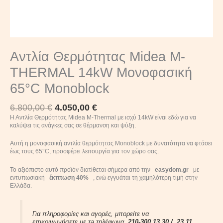
Αντλία Θερμότητας Midea M-
THERMAL 14kW Μονοφασική
65°C Monoblock
6.800,00
€
4.050,00
€
Η Αντλία Θερμότητας Midea M-Thermal με ισχύ 14kW είναι εδώ για να
καλύψει τις ανάγκες σας σε θέρμανση και ψύξη.
Αυτή η μονοφασική αντλία θερμότητας Monoblock με δυνατότητα να φτάσει
έως τους 65°C, προσφέρει λειτουργία για τον χώρο σας.
Το αξιόπιστο αυτό προϊόν διατίθεται σήμερα από την
easydom.gr
με
εντυπωσιακή
έκπτωση 40%
, ενώ εγγυάται τη χαμηλότερη τιμή στην
Ελλάδα.
Για πληροφορίες και αγορές, μπορείτε να
επικοινωνήσετε με τa τηλέφωνα
210-300 13 30 /
23 11