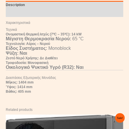
Description
Reviews (0)
Χαρακτηριστικά
Τεχνικά
Ονομαστική Θερμική Ισχύς (7ºC – 35ºC): 14 kW
Μέγιστη Θερμοκρασία Νερού:
65 °C
Τεχνολογία: Αέρος – Νερού
Είδος Συστήματος:
Monoblock
Ψύξη:
Ναι
Ζεστό Νερό Χρήσης: Δε Διαθέτει
Τροφοδοσία: Μονοφασική
Οικολογικό Ψυκτικό Υγρό (R32):
Ναι
Διαστάσεις Εξωτερικής Μονάδας
Μήκος: 1404 mm
Ύψος: 1414 mm
Βάθος: 405 mm
Related products
Original
Current
Sale!
price
price
was:
is:
7.250,00 €.
5.050,00 €.