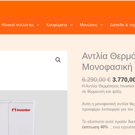
Ηλιακοί συλλέκτες
Κουφώματα
Μονώσεις
Δάπεδα & τοί
Origina
Αντλία
Αντλία Θερμό
price
Θερμότητας
was:
Inventor
Μονοφασική 
6.290,00
Matrix
16kW
6.290,00
€
3.770,0
Μονοφασική
65°C
Η Αντλία Θερμότητας Inventor
Monoblock
σε θέρμανση και ψύξη.
quantity
Αυτή η μονοφασική αντλία θε
προσφέρει λειτουργία για τον
Το αξιόπιστο αυτό προϊόν δια
έκπτωση 40%
, ενώ εγγυάτα