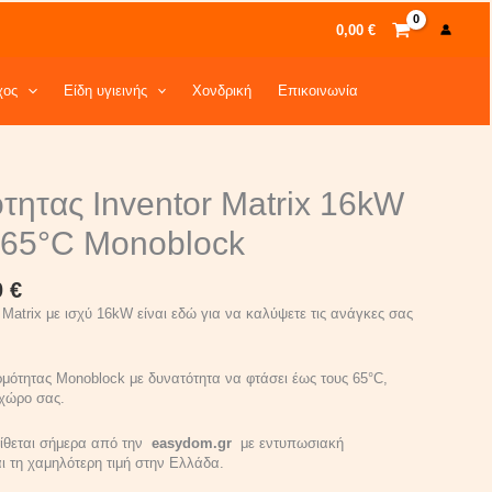
0,00
€
χος
Είδη υγιεινής
Χονδρική
Επικοινωνία
l
Current
τητας Inventor Matrix 16kW
price
is:
65°C Monoblock
 €.
3.770,00 €.
0
€
 Matrix με ισχύ 16kW είναι εδώ για να καλύψετε τις ανάγκες σας
ρμότητας Monoblock με δυνατότητα να φτάσει έως τους 65°C,
 χώρο σας.
τίθεται σήμερα από την
easydom.gr
με εντυπωσιακή
ι τη χαμηλότερη τιμή στην Ελλάδα.