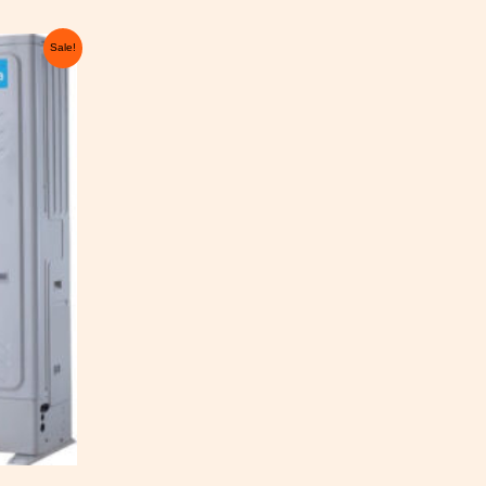
urrent
Sale!
rice
:
.750,00 €.