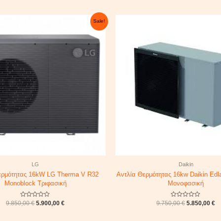
Original
Current
Original
Cu
Sale!
price
price
price
pr
was:
is:
was:
is
9.850,00 €.
5.900,00 €.
9.750,00 €.
5.
LG
Daikin
ερμότητας 16kW LG Therma V R32
Αντλία Θερμότητας 16kw Daikin Edl
Monoblock Τριφασική
Μονοφασική
Rated
Rated
9.850,00
€
5.900,00
€
9.750,00
€
5.850,00
€
0
0
out
out
of
of