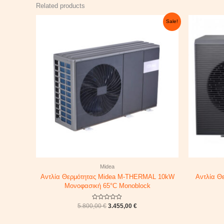
Related products
Original
Current
Sale!
price
price
was:
is:
5.800,00 €.
3.455,00 €.
Midea
Αντλία Θερμότητας Midea M-THERMAL 10kW
Αντλία Θ
Μονοφασική 65°C Monoblock
Rated
5.800,00
€
3.455,00
€
0
out
of