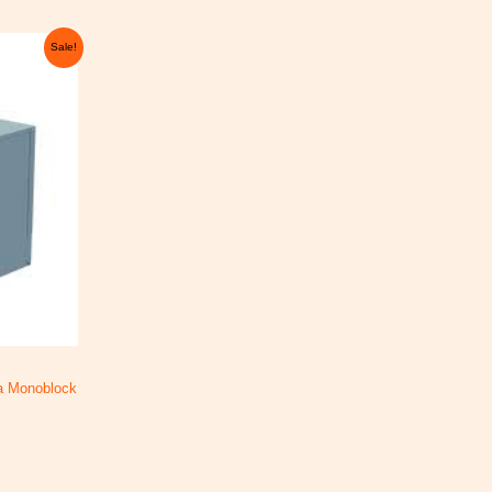
rrent
Sale!
ice
:
850,00 €.
a Monoblock