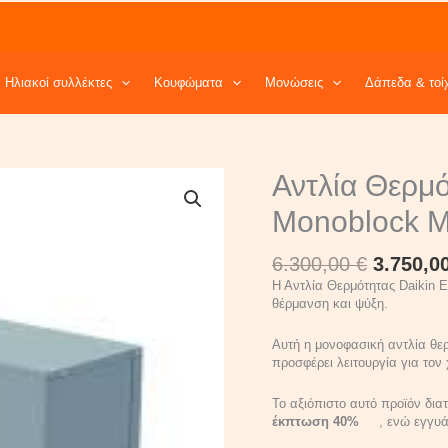
Ηλιακοί συλλέκτες
Κουφώματα
Μονώσεις
Δάπεδα & τοί
Origina
Αντλία
Αντλία Θερμ
price
Θερμότητας
was:
Daikin
Monoblock 
6.300,00
EDLA
4Kw
6.300,00
€
3.750,0
Monoblock
Μονοφασική
Η Αντλία Θερμότητας Daikin E
quantity
θέρμανση και ψύξη.
Αυτή η μονοφασική αντλία θε
προσφέρει λειτουργία για τον
Το αξιόπιστο αυτό προϊόν δ
έκπτωση 40%
, ενώ εγγυάτα