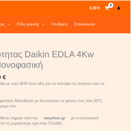
0,00
€
χος
Είδη υγιεινής
Χονδρική
Επικοινωνία
l
Current
ότητας Daikin EDLA 4Kw
price
is:
Μονοφασική
 €.
3.750,00 €.
0
€
dla με ισχύ 4kW είναι εδώ για να καλύψει τις ανάγκες σας σε
ρμότητας Monoblock με δυνατότητα να φτάσει έως τους 60°C,
 χώρο σας.
ιατίθεται σήμερα από την
easydom.gr
με εντυπωσιακή
ι τη χαμηλότερη τιμή στην Ελλάδα.