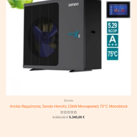
Sendo
Αντλία Θερμότητας Sendo HeroXs 15kW Μονοφασική 75°C Monoblock
Rated
8.900,00
€
5.340,00
€
0
out
of
5