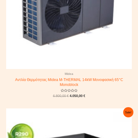
Midea
Αντλία Θερμότητας Midea M-THERMAL 14kW Μονοφασική 65°C
Monoblock
Rated
6.800,00
€
4.050,00
€
0
out
of
5
Original
Current
Sale!
price
price
was:
is:
8.900,00 €.
5.340,00 €.