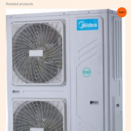
Related products
Original
Current
Sale!
price
price
was:
is:
8.800,00 €.
5.295,00 €.