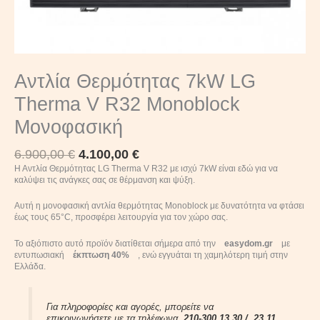
Αντλία Θερμότητας 7kW LG
Therma V R32 Monoblock
Μονοφασική
6.900,00
€
4.100,00
€
Η Αντλία Θερμότητας LG Therma V R32 με ισχύ 7kW είναι εδώ για να
καλύψει τις ανάγκες σας σε θέρμανση και ψύξη.
Αυτή η μονοφασική αντλία θερμότητας Monoblock με δυνατότητα να φτάσει
έως τους 65°C, προσφέρει λειτουργία για τον χώρο σας.
Το αξιόπιστο αυτό προϊόν διατίθεται σήμερα από την
easydom.gr
με
εντυπωσιακή
έκπτωση 40%
, ενώ εγγυάται τη χαμηλότερη τιμή στην
Ελλάδα.
Για πληροφορίες και αγορές, μπορείτε να
επικοινωνήσετε με τα τηλέφωνα
210-300 13 30 /
23 11