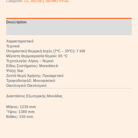
Categories:
LG
,
ΑΝΤΛΙΕΣ ΘΕΡΜΟΤΗΤΑΣ
Description
Reviews (0)
Χαρακτηριστικά
Τεχνικά
Ονομαστική Θερμική Ισχύς (7ºC – 35ºC): 7 kW
Μέγιστη Θερμοκρασία Νερού: 65 °C
Τεχνολογία: Αέρος – Νερού
Είδος Συστήματος: Monoblock
Ψύξη: Ναι
Ζεστό Νερό Χρήσης: Προαιρετικό
Τροφοδοτικό2: Μονοφασικό
Οικολογικό Οικολογικό
Διαστάσεις Εξωτερικής Μονάδας
Μήκος: 1239 mm
Ύψος: 1380 mm
Βάθος: 330 mm