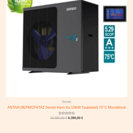
Sendo
ΑΝΤΛΙΑ ΘΕΡΜΟΤΗΤΑΣ Sendo Hero Xs 15KW Τριφασική 75°C Monoblock
Rated
10.650,00
€
6.390,00
€
0
out
of
5