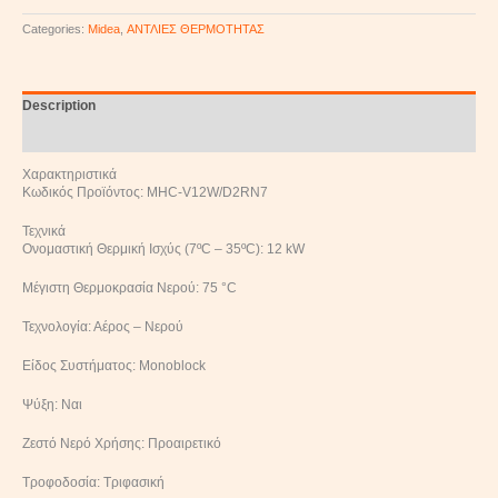
Categories:
Midea
,
ΑΝΤΛΙΕΣ ΘΕΡΜΟΤΗΤΑΣ
Description
Reviews (0)
Χαρακτηριστικά
Κωδικός Προϊόντος: MHC-V12W/D2RN7
Τεχνικά
Ονομαστική Θερμική Ισχύς (7ºC – 35ºC): 12 kW
Μέγιστη Θερμοκρασία Νερού: 75 °C
Τεχνολογία: Αέρος – Νερού
Είδος Συστήματος: Monoblock
Ψύξη: Ναι
Ζεστό Νερό Χρήσης: Προαιρετικό
Τροφοδοσία: Τριφασική