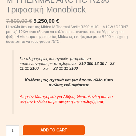
Τριφασική Monoblock
7.500,00
€
5.250,00
€
Η αντλία θερμότητας Midea M Thermal Arctic R290 MHC – V12W / D2RN7
με ισχύ 12Kw είναι εδώ για να καλύψετε τις ανάγκες σας σε θέρμανση και
ψύξη. Η νέα σειρά της εταιρείας Midea έχει το ψυχικό μέσο R290 και έχει τη
δυνατότητα να τους φτάσει 75°C.
Για πληροφορίες και αγορές, μπορείτε να
επικοινωνήσετε με τα τηλέφωνα
210-300 13 30 /
23
11 11 2100
και
23 11 11 3100
Καλέστε μας σχετικά και για όποιον άλλο τύπο
αντλίας ενδιαφέρεστε
Δωρεάν Μεταφορικά για Αθήνα, Θεσσαλονίκη και για
όλη την Ελλάδα σε μεταφορική της επιλογής σας
ADD TO CART