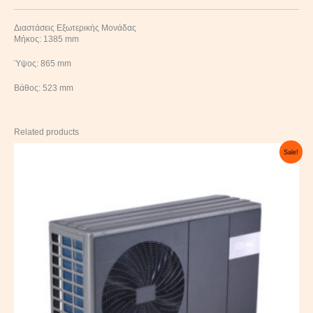
Διαστάσεις Εξωτερικής Μονάδας
Μήκος: 1385 mm
Ύψος: 865 mm
Βάθος: 523 mm
Related products
Original
Current
Sale!
price
price
was:
is:
6.800,00 €.
4.050,00 €.