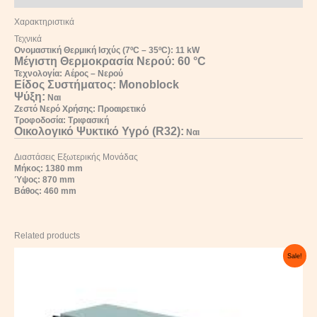
Χαρακτηριστικά
Τεχνικά
Ονομαστική Θερμική Ισχύς (7ºC – 35ºC): 11 kW
Μέγιστη Θερμοκρασία Νερού:
60 °C
Τεχνολογία: Αέρος – Νερού
Είδος Συστήματος:
Monoblock
Ψύξη:
Ναι
Ζεστό Νερό Χρήσης: Προαιρετικό
Τροφοδοσία: Τριφασική
Οικολογικό Ψυκτικό Υγρό (R32):
Ναι
Διαστάσεις Εξωτερικής Μονάδας
Μήκος: 1380 mm
Ύψος: 870 mm
Βάθος: 460 mm
Related products
Original
Current
Sale!
price
price
was:
is:
9.750,00 €.
5.850,00 €.