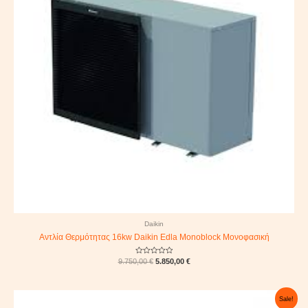
Daikin
Αντλία Θερμότητας 16kw Daikin Edla Monoblock Μονοφασική
Rated
9.750,00
€
5.850,00
€
0
out
of
5
Original
Current
Sale!
price
price