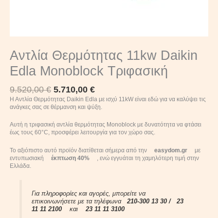
Αντλία Θερμότητας 11kw Daikin
Edla Monoblock Τριφασική
9.520,00
€
5.710,00
€
Η Αντλία Θερμότητας Daikin Edla με ισχύ 11kW είναι εδώ για να καλύψει τις
ανάγκες σας σε θέρμανση και ψύξη.
Αυτή η τριφασική αντλία θερμότητας Monoblock με δυνατότητα να φτάσει
έως τους 60°C, προσφέρει λειτουργία για τον χώρο σας.
Το αξιόπιστο αυτό προϊόν διατίθεται σήμερα από την
easydom.gr
με
εντυπωσιακή
έκπτωση 40%
, ενώ εγγυάται τη χαμηλότερη τιμή στην
Ελλάδα.
Για πληροφορίες και αγορές, μπορείτε να
επικοινωνήσετε με τα τηλέφωνα
210-300 13 30 /
23
11 11 2100
και
23 11 11 3100