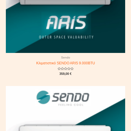
Sendo
Κλιματιστικό SENDO ARIS 9.000BTU
Rated
359,00
€
0
out
of
5