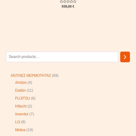
Rated
939,00
€
0
out
of
5
ΑΝΤΛΙΕΣ ΘΕΡΜΟΤΗΤΑΣ
69
Ariston
4
Daikin
11
FUJITSU
6
Hitachi
2
Inventor
7
LG
9
Midea
19