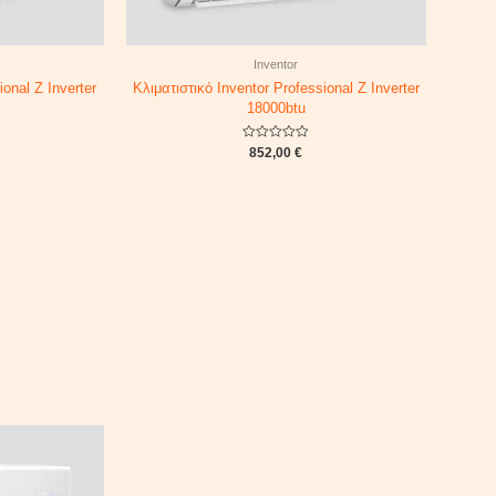
Inventor
ional Z Inverter
Κλιματιστικό Inventor Professional Z Inverter
18000btu
Rated
852,00
€
0
out
of
5