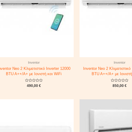
Inventor
Inventor
nventor Neo 2 Κλιματιστικό Inverter 12000
Inventor Neo 2 Κλιματιστικό 
BTU A++/A+ με Ιονιστή και WiFi
BTU A++/A+ με Ιονιστή
Rated
Rated
490,00
€
850,00
€
0
0
out
out
of
of
5
5