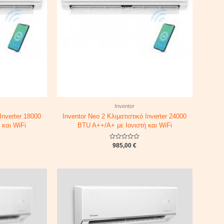
Inventor
Inverter 18000
Inventor Neo 2 Κλιματιστικό Inverter 24000
 και WiFi
BTU A++/A+ με Ιονιστή και WiFi
Rated
985,00
€
0
out
of
5