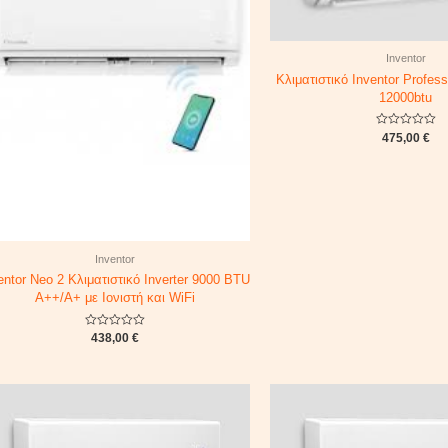
Inventor
Κλιματιστικό Inventor Profess
12000btu
Rated
475,00
€
0
out
of
5
Inventor
entor Neo 2 Κλιματιστικό Inverter 9000 BTU
A++/A+ με Ιονιστή και WiFi
Rated
438,00
€
0
out
of
5