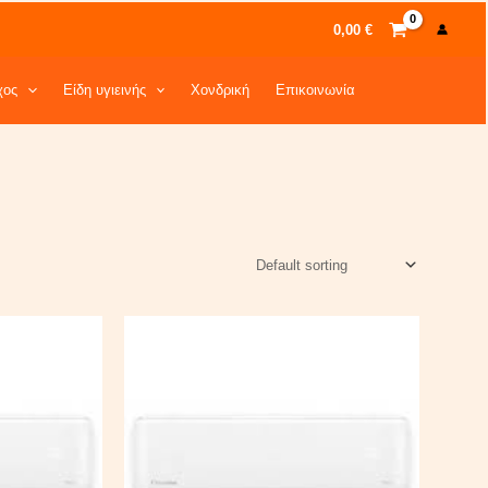
0,00
€
χος
Είδη υγιεινής
Χονδρική
Επικοινωνία