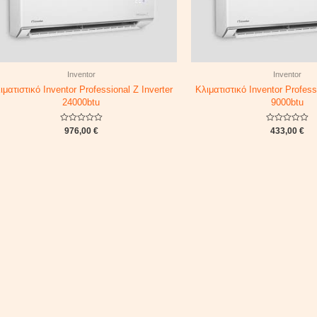
Inventor
Inventor
ιματιστικό Inventor Professional Z Inverter
Κλιματιστικό Inventor Profess
24000btu
9000btu
Rated
Rated
976,00
€
433,00
€
0
0
out
out
of
of
5
5