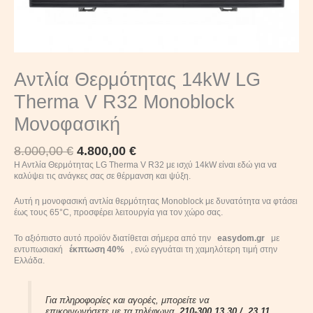
Αντλία Θερμότητας 14kW LG
Therma V R32 Monoblock
Μονοφασική
8.000,00
€
4.800,00
€
Η Αντλία Θερμότητας LG Therma V R32 με ισχύ 14kW είναι εδώ για να
καλύψει τις ανάγκες σας σε θέρμανση και ψύξη.
Αυτή η μονοφασική αντλία θερμότητας Monoblock με δυνατότητα να φτάσει
έως τους 65°C, προσφέρει λειτουργία για τον χώρο σας.
Το αξιόπιστο αυτό προϊόν διατίθεται σήμερα από την
easydom.gr
με
εντυπωσιακή
έκπτωση 40%
, ενώ εγγυάται τη χαμηλότερη τιμή στην
Ελλάδα.
Για πληροφορίες και αγορές, μπορείτε να
επικοινωνήσετε με τα τηλέφωνα
210-300 13 30 /
23 11