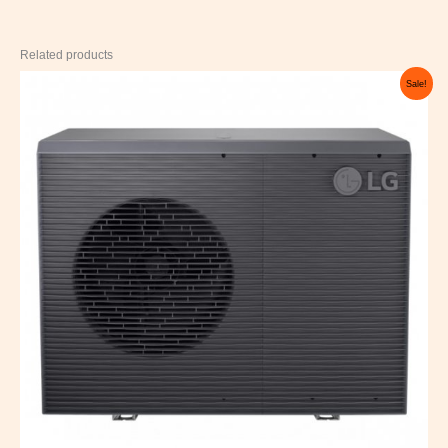
Related products
Original
Current
Sale!
price
price
was:
is:
6.900,00 €.
4.100,00 €.